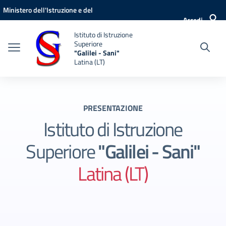
Vai ai contenuti
Vai al menu di navigazione
Vai al footer
Ministero dell'Istruzione e del
Accedi
Merito
Istituto di Istruzione
Superiore
"Galilei - Sani"
Latina (LT)
PRESENTAZIONE
Istituto di Istruzione
Superiore
"Galilei - Sani"
Latina (LT)