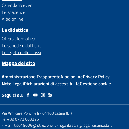
Calendario eventi
Le scadenze
Albo online
La didattica
Offerta formativa
Le schede didattiche
I progetti delle classi
Mappa del sito
Amministrazione Trasparente
Albo online
Privacy Policy
Note Legali
Dichiarazioni di accessibilità
Gestione cookie
Seguici su:
Via Amilcare Ponchielli
-
04100 Latina (LT)
Tel +39 0773 663325
- Mail:
ltis018006@istruzione.it
-
isgalileisani@isgalileisani.edu.it