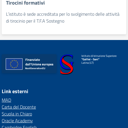
Tirocini formativi
L’istituto è sede accreditata per lo svolgimento delle attività
di tirocinio per il T.F.A Sostegno
Istituto di Istruzione Superiore
"Galilei - Sani"
Latina (LT)
Link esterni
MAD
Carta del Docente
Scuola in Chiaro
Oracle Academy
Cambridge English