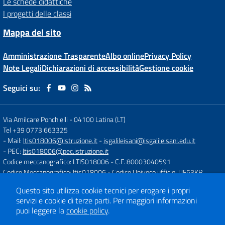
Le schede didattiche
I progetti delle classi
Mappa del sito
Amministrazione Trasparente
Albo online
Privacy Policy
Note Legali
Dichiarazioni di accessibilità
Gestione cookie
Seguici su:
Via Amilcare Ponchielli
-
04100 Latina (LT)
Tel +39 0773 663325
- Mail:
ltis018006@istruzione.it
-
isgalileisani@isgalileisani.edu.it
- PEC:
ltis018006@pec.istruzione.it
Codice meccanografico: LTIS018006
- C.F. 80003040591
Codice Meccanografico: ltis018006
- Codice Univoco ufficio: UF53KR
Codice IPA: ISTSC_LTIS018006
Questo sito utilizza cookie tecnici per erogare i propri
- Obiettivi di accessibilità:
https://form.agid.gov.it/istsc_ltis018006/obiettiv
servizi e cookie di terze parti.
Per maggiori informazioni
puoi leggere la
cookie policy
.
Concept & Design by
Designers Italia