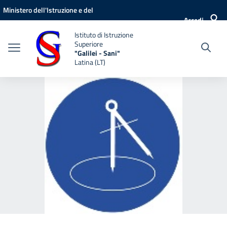
Vai ai contenuti
Vai al menu di navigazione
Vai al footer
Ministero dell'Istruzione e del
Accedi
Merito
Istituto di Istruzione
Superiore
"Galilei - Sani"
Latina (LT)