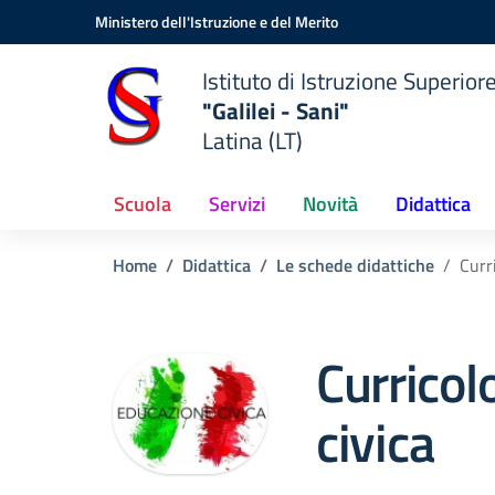
Vai ai contenuti
Vai al menu di navigazione
Vai al footer
Ministero dell'Istruzione e del Merito
Istituto di Istruzione Superior
"Galilei - Sani"
Latina (LT)
Scuola
Servizi
Novità
Didattica
Home
Didattica
Le schede didattiche
Curr
Curricol
civica