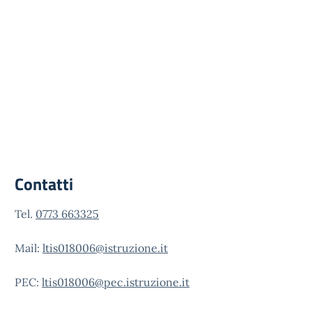
Contatti
Tel.
0773 663325
Mail:
ltis018006@istruzione.it
PEC:
ltis018006@pec.istruzione.it