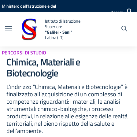
Vai ai contenuti
Vai al menu di navigazione
Vai al footer
Ministero dell'Istruzione e del
Accedi
Merito
Istituto di Istruzione
Superiore
"Galilei - Sani"
Latina (LT)
PERCORSI DI STUDIO
Chimica, Materiali e
Biotecnologie
L’indirizzo “Chimica, Materiali e Biotecnologie” è
finalizzato all’acquisizione di un complesso di
competenze riguardanti: i materiali, le analisi
strumentali chimico-biologiche, i processi
produttivi, in relazione alle esigenze delle realtà
territoriali, nel pieno rispetto della salute e
dell’ambiente.