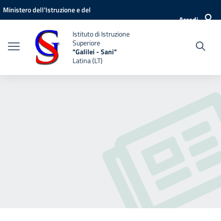
Vai ai contenuti
Vai al menu di navigazione
Vai al footer
Ministero dell'Istruzione e del
Accedi
Merito
Istituto di Istruzione
Superiore
"Galilei - Sani"
Latina (LT)