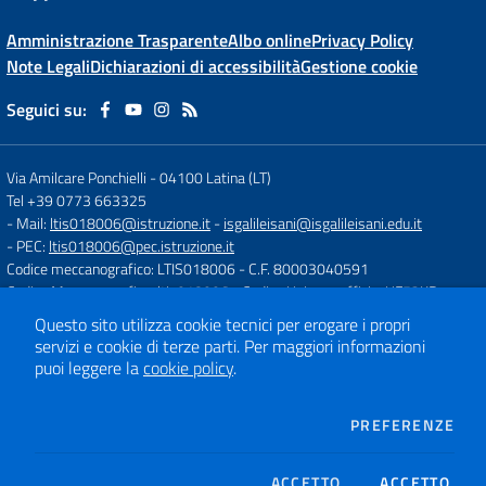
Amministrazione Trasparente
Albo online
Privacy Policy
Note Legali
Dichiarazioni di accessibilità
Gestione cookie
Seguici su:
Via Amilcare Ponchielli
-
04100 Latina (LT)
Tel +39 0773 663325
- Mail:
ltis018006@istruzione.it
-
isgalileisani@isgalileisani.edu.it
- PEC:
ltis018006@pec.istruzione.it
Codice meccanografico: LTIS018006
- C.F. 80003040591
Codice Meccanografico: ltis018006
- Codice Univoco ufficio: UF53KR
Codice IPA: ISTSC_LTIS018006
Questo sito utilizza cookie tecnici per erogare i propri
- Obiettivi di accessibilità:
https://form.agid.gov.it/istsc_ltis018006/obiettiv
servizi e cookie di terze parti.
Per maggiori informazioni
puoi leggere la
cookie policy
.
Concept & Design by
Designers Italia
DEI
Sito web realizzato con CMS
PREFERENZE
SCUOLASTICO
ACCETTO
ACCETTO