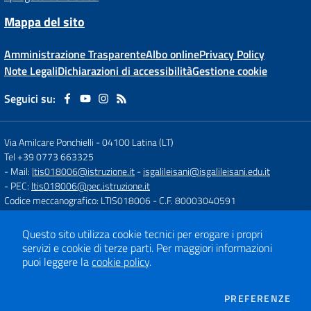
Mappa del sito
Amministrazione Trasparente
Albo online
Privacy Policy
Note Legali
Dichiarazioni di accessibilità
Gestione cookie
Seguici su:
Via Amilcare Ponchielli
-
04100 Latina (LT)
Tel +39 0773 663325
- Mail:
ltis018006@istruzione.it
-
isgalileisani@isgalileisani.edu.it
- PEC:
ltis018006@pec.istruzione.it
Codice meccanografico: LTIS018006
- C.F. 80003040591
Codice Meccanografico: ltis018006
- Codice Univoco ufficio: UF53KR
Codice IPA: ISTSC_LTIS018006
Questo sito utilizza cookie tecnici per erogare i propri
- Obiettivi di accessibilità:
https://form.agid.gov.it/istsc_ltis018006/obiettiv
servizi e cookie di terze parti.
Per maggiori informazioni
puoi leggere la
cookie policy
.
Concept & Design by
Designers Italia
DEI
PREFERENZE
Sito web realizzato con CMS
SCUOLASTICO