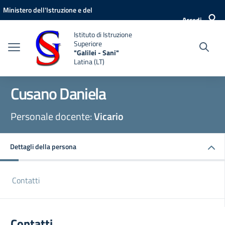
Vai ai contenuti
Vai al menu di navigazione
Vai al footer
Ministero dell'Istruzione e del
Accedi
Merito
Istituto di Istruzione
Superiore
"Galilei - Sani"
Latina (LT)
Cusano Daniela
Personale docente:
Vicario
Dettagli della persona
Contatti
Contatti