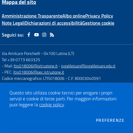
Mappa del sito
Amministrazione Trasparente
Albo online
Privacy Policy
Note Legali
Dichiarazioni di accessibilità
Gestione cookie
Seguici su:
Via Amilcare Ponchielli
-
04100 Latina (LT)
Tel +39 0773 663325
- Mail:
ltis018006@istruzione.it
-
isgalileisani@isgalileisani.edu.it
- PEC:
ltis018006@pec.istruzione.it
Codice meccanografico: LTIS018006
- C.F. 80003040591
Codice Meccanografico: ltis018006
- Codice Univoco ufficio: UF53KR
Codice IPA: ISTSC_LTIS018006
Questo sito utilizza cookie tecnici per erogare i propri
- Obiettivi di accessibilità:
https://form.agid.gov.it/istsc_ltis018006/obiettiv
servizi e cookie di terze parti.
Per maggiori informazioni
puoi leggere la
cookie policy
.
Concept & Design by
Designers Italia
DEI
PREFERENZE
Sito web realizzato con CMS
SCUOLASTICO