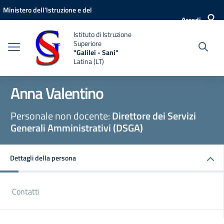
Vai ai contenuti
Vai al menu di navigazione
Vai al footer
Ministero dell'Istruzione e del
Accedi
Merito
Istituto di Istruzione
Superiore
"Galilei - Sani"
Latina (LT)
Anna Valentino
Personale non docente:
Direttore dei Servizi
Generali Amministrativi (DSGA)
Dettagli della persona
Contatti