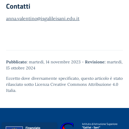
Contatti
anna.valentino@isgalileisani.edu.it
Pubblicato:
martedì, 14 novembre 2023
-
Revisione:
martedì,
15 ottobre 2024
Eccetto dove diversamente specificato, questo articolo è stato
rilasciato sotto
Licenza Creative Commons Attribuzione 4.0
Italia.
Istituto di Istruzione Superiore
"Galilei - Sani"