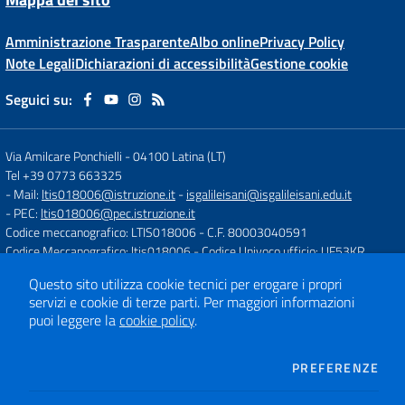
Amministrazione Trasparente
Albo online
Privacy Policy
Note Legali
Dichiarazioni di accessibilità
Gestione cookie
Seguici su:
Via Amilcare Ponchielli
-
04100 Latina (LT)
Tel +39 0773 663325
- Mail:
ltis018006@istruzione.it
-
isgalileisani@isgalileisani.edu.it
- PEC:
ltis018006@pec.istruzione.it
Codice meccanografico: LTIS018006
- C.F. 80003040591
Codice Meccanografico: ltis018006
- Codice Univoco ufficio: UF53KR
Codice IPA: ISTSC_LTIS018006
Questo sito utilizza cookie tecnici per erogare i propri
- Obiettivi di accessibilità:
https://form.agid.gov.it/istsc_ltis018006/obiettiv
servizi e cookie di terze parti.
Per maggiori informazioni
puoi leggere la
cookie policy
.
Concept & Design by
Designers Italia
Sito web realizzato con CMS
SCUOLASTICO
DEI
PREFERENZE