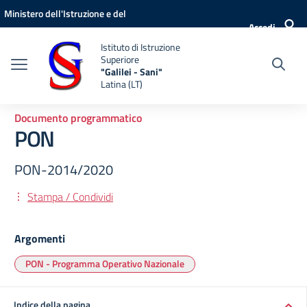
Vai ai contenuti
Vai al menu di navigazione
Vai al footer
Ministero dell'Istruzione e del
Accedi
Merito
Istituto di Istruzione
Superiore
"Galilei - Sani"
Latina (LT)
Documento programmatico
PON
PON-2014/2020
Stampa / Condividi
Argomenti
PON - Programma Operativo Nazionale
Indice della pagina