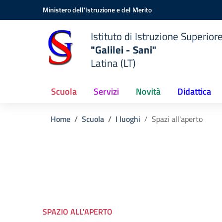
Vai ai contenuti
Vai al menu di navigazione
Vai al footer
Ministero dell'Istruzione e del Merito
Istituto di Istruzione Superior
"Galilei - Sani"
Latina (LT)
Scuola
Servizi
Novità
Didattica
Home
Scuola
I luoghi
Spazi all'aperto
SPAZIO ALL'APERTO