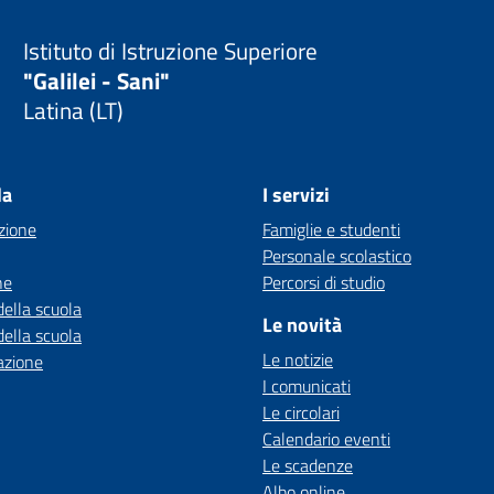
Istituto di Istruzione Superiore
"Galilei - Sani"
Latina (LT)
la
I servizi
zione
Famiglie e studenti
Personale scolastico
ne
Percorsi di studio
della scuola
Le novità
della scuola
Le notizie
azione
I comunicati
Le circolari
Calendario eventi
Le scadenze
Albo online