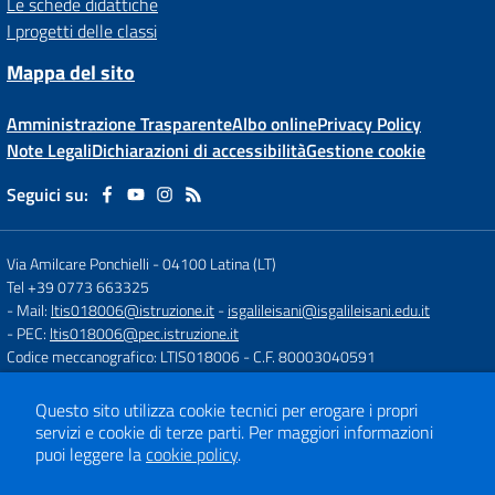
Le schede didattiche
I progetti delle classi
Mappa del sito
Amministrazione Trasparente
Albo online
Privacy Policy
Note Legali
Dichiarazioni di accessibilità
Gestione cookie
Seguici su:
Via Amilcare Ponchielli
-
04100 Latina (LT)
Tel +39 0773 663325
- Mail:
ltis018006@istruzione.it
-
isgalileisani@isgalileisani.edu.it
- PEC:
ltis018006@pec.istruzione.it
Codice meccanografico: LTIS018006
- C.F. 80003040591
Codice Meccanografico: ltis018006
- Codice Univoco ufficio: UF53KR
Codice IPA: ISTSC_LTIS018006
Questo sito utilizza cookie tecnici per erogare i propri
- Obiettivi di accessibilità:
https://form.agid.gov.it/istsc_ltis018006/obiettiv
servizi e cookie di terze parti.
Per maggiori informazioni
puoi leggere la
cookie policy
.
Concept & Design by
Designers Italia