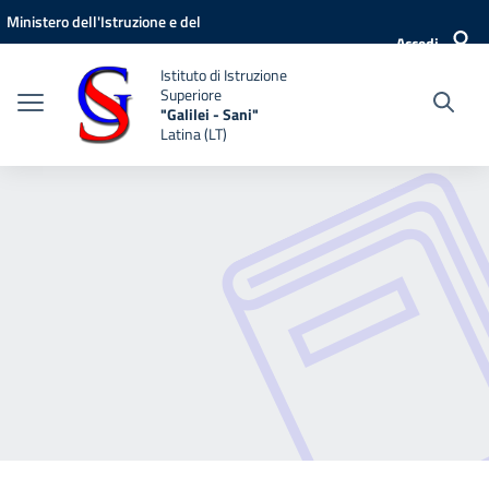
Vai ai contenuti
Vai al menu di navigazione
Vai al footer
Ministero dell'Istruzione e del
Accedi
Merito
Istituto di Istruzione
Superiore
"Galilei - Sani"
Latina (LT)