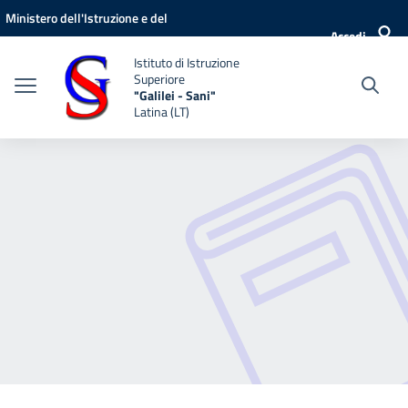
Vai ai contenuti
Vai al menu di navigazione
Vai al footer
Ministero dell'Istruzione e del
Accedi
Merito
Istituto di Istruzione
Superiore
"Galilei - Sani"
Latina (LT)