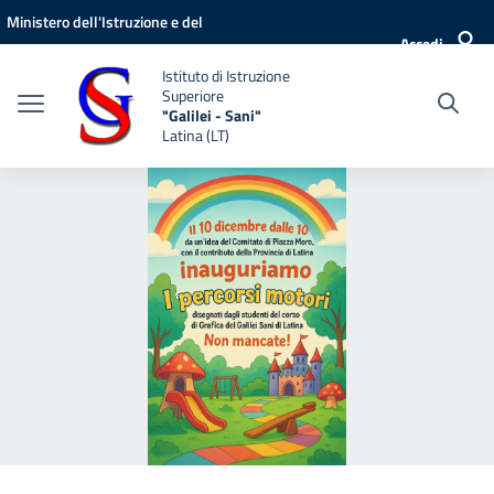
Vai ai contenuti
Vai al menu di navigazione
Vai al footer
Ministero dell'Istruzione e del
Accedi
Merito
Istituto di Istruzione
Superiore
"Galilei - Sani"
Latina (LT)