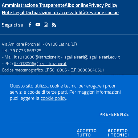
Amministrazione Trasparente
Albo online
Privacy Policy
Note Legali
Dichiarazioni di accessibilità
Gestione cookie
Seguici su:
Via Amilcare Ponchielli
-
04100 Latina (LT)
Tel +39 0773 663325
- Mail:
ltis018006@istruzione.it
-
isgalileisani@isgalileisani.edu.it
- PEC:
ltis018006@pec.istruzione.it
Codice meccanografico: LTIS018006
- C.F. 80003040591
Codice Meccanografico: ltis018006
- Codice Univoco ufficio: UF53KR
Codice IPA: ISTSC_LTIS018006
Questo sito utilizza cookie tecnici per erogare i propri
- Obiettivi di accessibilità:
https://form.agid.gov.it/istsc_ltis018006/obiettiv
servizi e cookie di terze parti.
Per maggiori informazioni
puoi leggere la
cookie policy
.
Concept & Design by
Designers Italia
DEI
Sito web realizzato con CMS
PREFERENZE
SCUOLASTICO
ACCETTO
ACCETTO
TUTTO
I TECNICI