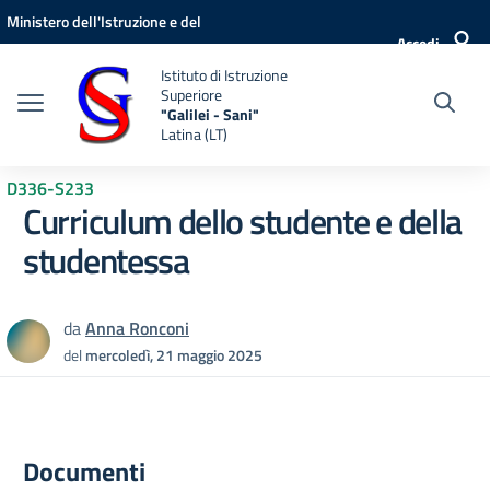
Vai ai contenuti
Vai al menu di navigazione
Vai al footer
Ministero dell'Istruzione e del
Accedi
Merito
Istituto di Istruzione
Superiore
"Galilei - Sani"
Latina (LT)
D336-S233
Curriculum dello studente e della
studentessa
da
Anna Ronconi
del
mercoledì, 21 maggio 2025
Documenti