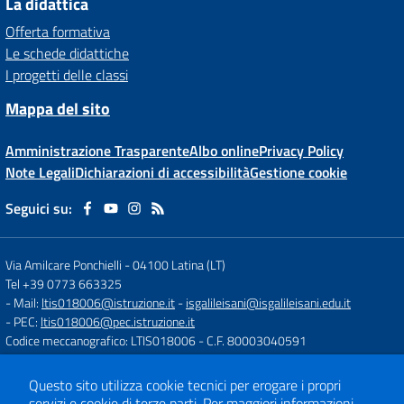
La didattica
Offerta formativa
Le schede didattiche
I progetti delle classi
Mappa del sito
Amministrazione Trasparente
Albo online
Privacy Policy
Note Legali
Dichiarazioni di accessibilità
Gestione cookie
Seguici su:
Via Amilcare Ponchielli
-
04100 Latina (LT)
Tel +39 0773 663325
- Mail:
ltis018006@istruzione.it
-
isgalileisani@isgalileisani.edu.it
- PEC:
ltis018006@pec.istruzione.it
Codice meccanografico: LTIS018006
- C.F. 80003040591
Codice Meccanografico: ltis018006
- Codice Univoco ufficio: UF53KR
Codice IPA: ISTSC_LTIS018006
Questo sito utilizza cookie tecnici per erogare i propri
- Obiettivi di accessibilità:
https://form.agid.gov.it/istsc_ltis018006/obiettiv
servizi e cookie di terze parti.
Per maggiori informazioni