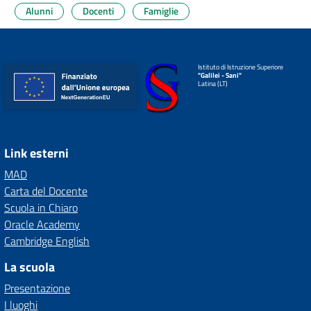
Alunni
Docenti
Famiglie
Istituto di Istruzione Superiore
"Galilei - Sani"
Latina (LT)
Link esterni
MAD
Carta del Docente
Scuola in Chiaro
Oracle Academy
Cambridge English
La scuola
Presentazione
I luoghi