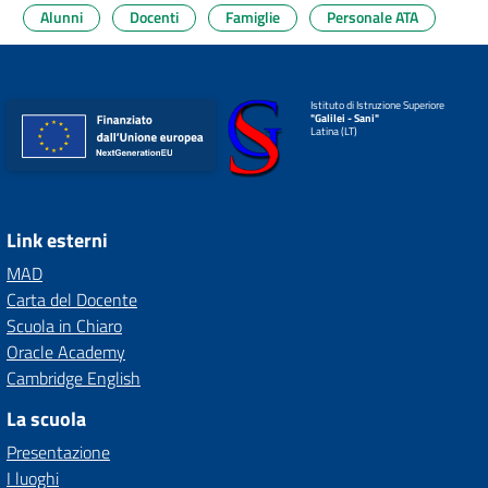
Alunni
Docenti
Famiglie
Personale ATA
Istituto di Istruzione Superiore
"Galilei - Sani"
Latina (LT)
Link esterni
MAD
Carta del Docente
Scuola in Chiaro
Oracle Academy
Cambridge English
La scuola
Presentazione
I luoghi