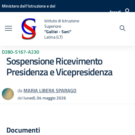
Vai ai contenuti
Vai al menu di navigazione
Vai al footer
Ministero dell'Istruzione e del
Accedi
Merito
Istituto di Istruzione
Superiore
"Galilei - Sani"
Latina (LT)
D280-S167-A230
Sospensione Ricevimento
Presidenza e Vicepresidenza
da
MARIA LIBERA SPARAGO
del
lunedì, 04 maggio 2026
Documenti