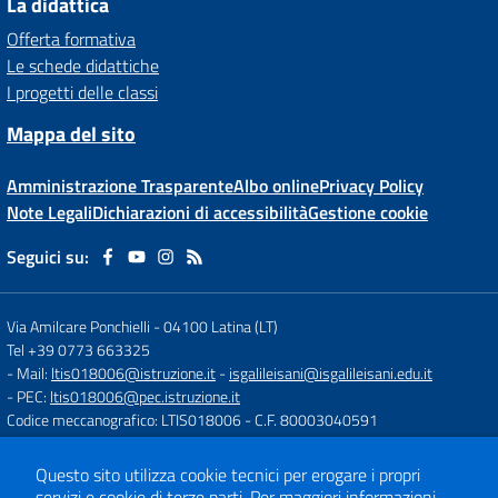
La didattica
Offerta formativa
Le schede didattiche
I progetti delle classi
Mappa del sito
Amministrazione Trasparente
Albo online
Privacy Policy
Note Legali
Dichiarazioni di accessibilità
Gestione cookie
Seguici su:
Via Amilcare Ponchielli
-
04100 Latina (LT)
Tel +39 0773 663325
- Mail:
ltis018006@istruzione.it
-
isgalileisani@isgalileisani.edu.it
- PEC:
ltis018006@pec.istruzione.it
Codice meccanografico: LTIS018006
- C.F. 80003040591
Codice Meccanografico: ltis018006
- Codice Univoco ufficio: UF53KR
Codice IPA: ISTSC_LTIS018006
Questo sito utilizza cookie tecnici per erogare i propri
- Obiettivi di accessibilità:
https://form.agid.gov.it/istsc_ltis018006/obiettiv
servizi e cookie di terze parti.
Per maggiori informazioni