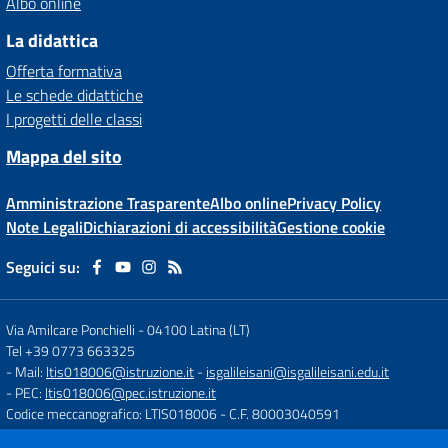
Albo online
La didattica
Offerta formativa
Le schede didattiche
I progetti delle classi
Mappa del sito
Amministrazione Trasparente
Albo online
Privacy Policy
Note Legali
Dichiarazioni di accessibilità
Gestione cookie
Seguici su:
Via Amilcare Ponchielli
-
04100 Latina (LT)
Tel +39 0773 663325
- Mail:
ltis018006@istruzione.it
-
isgalileisani@isgalileisani.edu.it
- PEC:
ltis018006@pec.istruzione.it
Codice meccanografico: LTIS018006
- C.F. 80003040591
Codice Meccanografico: ltis018006
- Codice Univoco ufficio: UF53KR