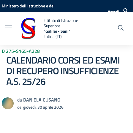
Vai ai contenuti
Vai al menu di navigazione
Vai al footer
Ministero dell'Istruzione e del
Accedi
Merito
Istituto di Istruzione
Superiore
"Galilei - Sani"
Latina (LT)
D 275-S165-A228
CALENDARIO CORSI ED ESAMI
DI RECUPERO INSUFFICIENZE
A.S. 25/26
da
DANIELA CUSANO
del
giovedì, 30 aprile 2026