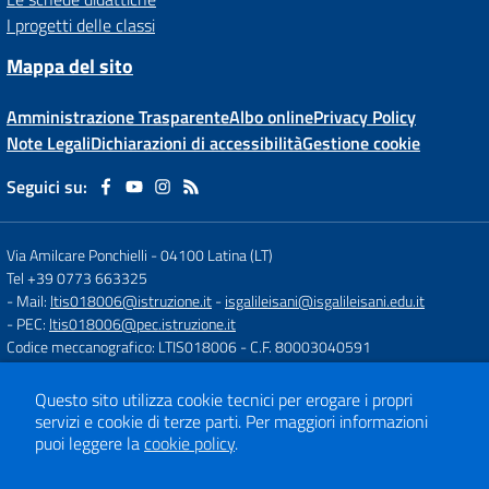
I progetti delle classi
Mappa del sito
Amministrazione Trasparente
Albo online
Privacy Policy
Note Legali
Dichiarazioni di accessibilità
Gestione cookie
Seguici su:
Via Amilcare Ponchielli
-
04100 Latina (LT)
Tel +39 0773 663325
- Mail:
ltis018006@istruzione.it
-
isgalileisani@isgalileisani.edu.it
- PEC:
ltis018006@pec.istruzione.it
Codice meccanografico: LTIS018006
- C.F. 80003040591
Codice Meccanografico: ltis018006
- Codice Univoco ufficio: UF53KR
Codice IPA: ISTSC_LTIS018006
Questo sito utilizza cookie tecnici per erogare i propri
- Obiettivi di accessibilità:
https://form.agid.gov.it/istsc_ltis018006/obiettiv
servizi e cookie di terze parti.
Per maggiori informazioni
puoi leggere la
cookie policy
.
Concept & Design by
Designers Italia