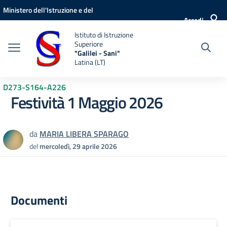
Vai ai contenuti
Vai al menu di navigazione
Vai al footer
Ministero dell'Istruzione e del
Accedi
Merito
Istituto di Istruzione
Superiore
"Galilei - Sani"
Latina (LT)
D273-S164-A226
Festività 1 Maggio 2026
da
MARIA LIBERA SPARAGO
del
mercoledì, 29 aprile 2026
Documenti